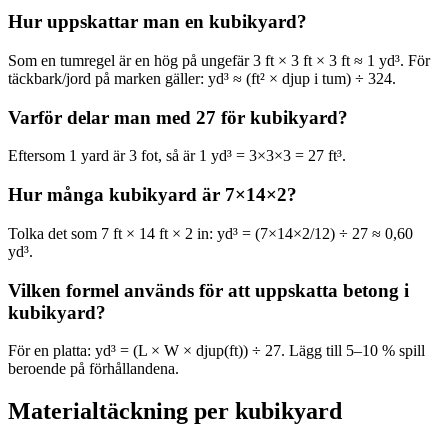
Hur uppskattar man en kubikyard?
Som en tumregel är en hög på ungefär 3 ft × 3 ft × 3 ft ≈ 1 yd³. För
täckbark/jord på marken gäller: yd³ ≈ (ft² × djup i tum) ÷ 324.
Varför delar man med 27 för kubikyard?
Eftersom 1 yard är 3 fot, så är 1 yd³ = 3×3×3 = 27 ft³.
Hur många kubikyard är 7×14×2?
Tolka det som 7 ft × 14 ft × 2 in: yd³ = (7×14×2/12) ÷ 27 ≈ 0,60
yd³.
Vilken formel används för att uppskatta betong i
kubikyard?
För en platta: yd³ = (L × W × djup(ft)) ÷ 27. Lägg till 5–10 % spill
beroende på förhållandena.
Materialtäckning per kubikyard