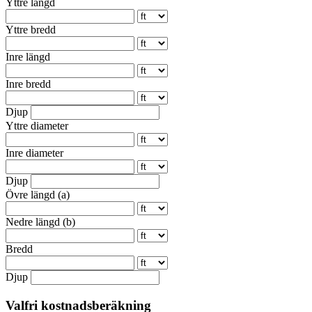
Yttre längd
Yttre bredd
Inre längd
Inre bredd
Djup
Yttre diameter
Inre diameter
Djup
Övre längd (a)
Nedre längd (b)
Bredd
Djup
Valfri kostnadsberäkning