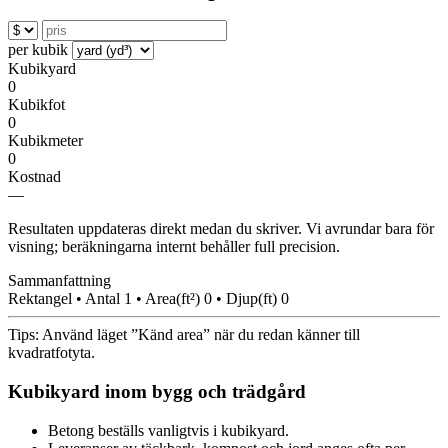
per kubik
Kubikyard
0
Kubikfot
0
Kubikmeter
0
Kostnad
—
Resultaten uppdateras direkt medan du skriver. Vi avrundar bara för
visning; beräkningarna internt behåller full precision.
Sammanfattning
Rektangel • Antal 1 • Area(ft²) 0 • Djup(ft) 0
Tips: Använd läget ”Känd area” när du redan känner till
kvadratfotyta.
Kubikyard inom bygg och trädgård
Betong beställs vanligtvis i kubikyard.