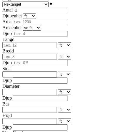
▾
Antal
Djupenhet
Area
Areaenhet
Djup
Längd
Bredd
Djup
Sida
Djup
Diameter
Djup
Bas
Höjd
Djup