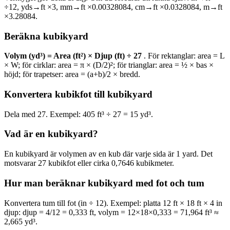
÷12, yds→ft ×3, mm→ft ×0.00328084, cm→ft ×0.0328084, m→ft
×3.28084.
Beräkna kubikyard
Volym (yd³) = Area (ft²) × Djup (ft) ÷ 27
. För rektanglar: area = L
× W; för cirklar: area = π × (D/2)²; för trianglar: area = ½ × bas ×
höjd; för trapetser: area = (a+b)/2 × bredd.
Konvertera kubikfot till kubikyard
Dela med 27. Exempel: 405 ft³ ÷ 27 = 15 yd³.
Vad är en kubikyard?
En kubikyard är volymen av en kub där varje sida är 1 yard. Det
motsvarar 27 kubikfot eller cirka 0,7646 kubikmeter.
Hur man beräknar kubikyard med fot och tum
Konvertera tum till fot (in ÷ 12). Exempel: platta 12 ft × 18 ft × 4 in
djup: djup = 4/12 = 0,333 ft, volym = 12×18×0,333 = 71,964 ft³ ≈
2,665 yd³.