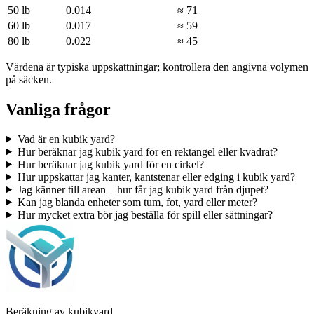
50 lb
0.014
≈ 71
60 lb
0.017
≈ 59
80 lb
0.022
≈ 45
Värdena är typiska uppskattningar; kontrollera den angivna volymen
på säcken.
Vanliga frågor
Vad är en kubik yard?
Hur beräknar jag kubik yard för en rektangel eller kvadrat?
Hur beräknar jag kubik yard för en cirkel?
Hur uppskattar jag kanter, kantstenar eller edging i kubik yard?
Jag känner till arean – hur får jag kubik yard från djupet?
Kan jag blanda enheter som tum, fot, yard eller meter?
Hur mycket extra bör jag beställa för spill eller sättningar?
Beräkning av kubikyard