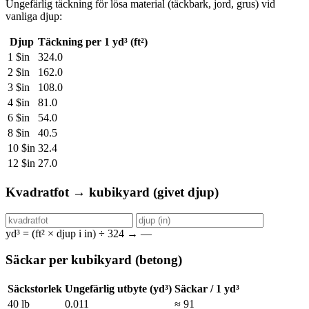
Ungefärlig täckning för lösa material (täckbark, jord, grus) vid
vanliga djup:
Djup
Täckning per 1 yd³ (ft²)
1 $in
324.0
2 $in
162.0
3 $in
108.0
4 $in
81.0
6 $in
54.0
8 $in
40.5
10 $in
32.4
12 $in
27.0
Kvadratfot → kubikyard (givet djup)
yd³ = (ft² × djup i in) ÷ 324 →
—
Säckar per kubikyard (betong)
Säckstorlek
Ungefärlig utbyte (yd³)
Säckar / 1 yd³
40 lb
0.011
≈ 91