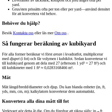
Leveranser av täckbark, kompost och jord anges ofta per
yard.
Grus/sten prissätts ofta per ton eller per yard—använd densitet
för att konvertera vid behov.
Behöver du hjälp?
Besök
Kontakta oss
eller läs mer
Om oss
.
Så fungerar beräkning av kubikyard
För alla former beräknar vi först
arean
i kvadratfot, multiplicerar
med
djupet
(i fot) och får volymen i kubikfot. Sedan konverterar vi
till kubikyard genom att dela med 27 (eftersom 1 yd³ = 27 ft³) och
till kubikmeter med 1 ft³ ≈ 0,0283168466 m³.
Mät
Mät längd/bredd/diameter och djup. Du kan blanda enheter (in, ft,
yds, mm, cm, m); kalkylatorn konverterar dem automatiskt.
Konvertera alla dina mått till fot
Verktyget gör detta åt dig. Om du föredrar att räkna själv: in→ft