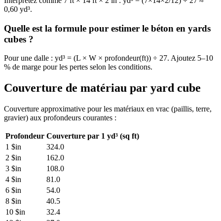
Interprétez comme 7 ft × 14 ft × 2 in : yd³ = (7×14×2/12) ÷ 27 ≈
0,60 yd³.
Quelle est la formule pour estimer le béton en yards
cubes ?
Pour une dalle : yd³ = (L × W × profondeur(ft)) ÷ 27. Ajoutez 5–10
% de marge pour les pertes selon les conditions.
Couverture de matériau par yard cube
Couverture approximative pour les matériaux en vrac (paillis, terre,
gravier) aux profondeurs courantes :
Profondeur
Couverture par 1 yd³ (sq ft)
1 $in
324.0
2 $in
162.0
3 $in
108.0
4 $in
81.0
6 $in
54.0
8 $in
40.5
10 $in
32.4