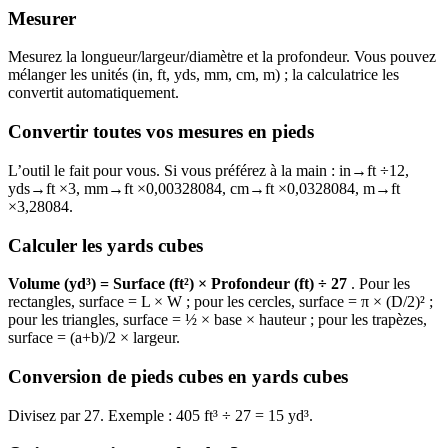
Mesurer
Mesurez la longueur/largeur/diamètre et la profondeur. Vous pouvez
mélanger les unités (in, ft, yds, mm, cm, m) ; la calculatrice les
convertit automatiquement.
Convertir toutes vos mesures en pieds
L’outil le fait pour vous. Si vous préférez à la main : in→ft ÷12,
yds→ft ×3, mm→ft ×0,00328084, cm→ft ×0,0328084, m→ft
×3,28084.
Calculer les yards cubes
Volume (yd³) = Surface (ft²) × Profondeur (ft) ÷ 27
. Pour les
rectangles, surface = L × W ; pour les cercles, surface = π × (D/2)² ;
pour les triangles, surface = ½ × base × hauteur ; pour les trapèzes,
surface = (a+b)/2 × largeur.
Conversion de pieds cubes en yards cubes
Divisez par 27. Exemple : 405 ft³ ÷ 27 = 15 yd³.