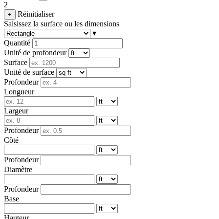
2
Réinitialiser
+
Saisissez la surface ou les dimensions
▾
Quantité
Unité de profondeur
Surface
Unité de surface
Profondeur
Longueur
Largeur
Profondeur
Côté
Profondeur
Diamètre
Profondeur
Base
Hauteur