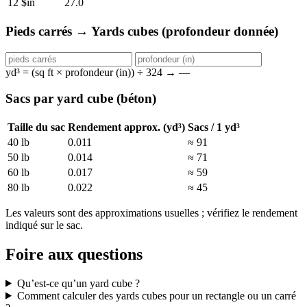
12 $in
27.0
Pieds carrés → Yards cubes (profondeur donnée)
yd³ = (sq ft × profondeur (in)) ÷ 324 →
—
Sacs par yard cube (béton)
Taille du sac
Rendement approx. (yd³)
Sacs / 1 yd³
40 lb
0.011
≈ 91
50 lb
0.014
≈ 71
60 lb
0.017
≈ 59
80 lb
0.022
≈ 45
Les valeurs sont des approximations usuelles ; vérifiez le rendement
indiqué sur le sac.
Foire aux questions
Qu’est-ce qu’un yard cube ?
Comment calculer des yards cubes pour un rectangle ou un carré