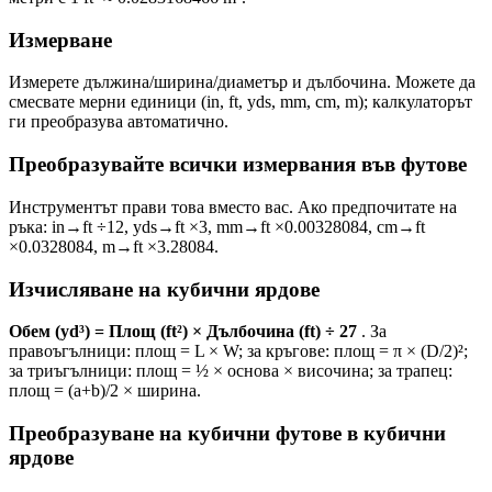
Измерване
Измерете дължина/ширина/диаметър и дълбочина. Можете да
смесвате мерни единици (in, ft, yds, mm, cm, m); калкулаторът
ги преобразува автоматично.
Преобразувайте всички измервания във футове
Инструментът прави това вместо вас. Ако предпочитате на
ръка: in→ft ÷12, yds→ft ×3, mm→ft ×0.00328084, cm→ft
×0.0328084, m→ft ×3.28084.
Изчисляване на кубични ярдове
Обем (yd³) = Площ (ft²) × Дълбочина (ft) ÷ 27
. За
правоъгълници: площ = L × W; за кръгове: площ = π × (D/2)²;
за триъгълници: площ = ½ × основа × височина; за трапец:
площ = (a+b)/2 × ширина.
Преобразуване на кубични футове в кубични
ярдове