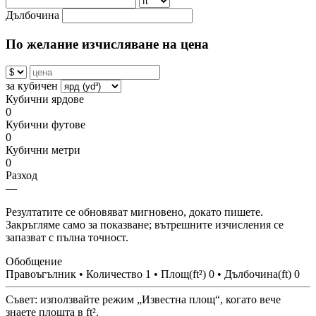
Дълбочина
По желание изчисляване на цена
за кубичен
Кубични ярдове
0
Кубични футове
0
Кубични метри
0
Разход
—
Резултатите се обновяват мигновено, докато пишете.
Закръгляме само за показване; вътрешните изчисления се
запазват с пълна точност.
Обобщение
Правоъгълник • Количество 1 • Площ(ft²) 0 • Дълбочина(ft) 0
Съвет: използвайте режим „Известна площ“, когато вече
знаете площта в ft².