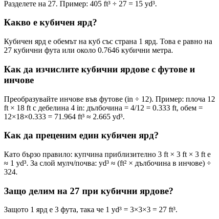
Разделете на 27. Пример: 405 ft³ ÷ 27 = 15 yd³.
Какво е кубичен ярд?
Кубичен ярд е обемът на куб със страна 1 ярд. Това е равно на
27 кубични фута или около 0.7646 кубични метра.
Как да изчислите кубични ярдове с футове и
инчове
Преобразувайте инчове във футове (in ÷ 12). Пример: плоча 12
ft × 18 ft с дебелина 4 in: дълбочина = 4/12 = 0.333 ft, обем =
12×18×0.333 = 71.964 ft³ ≈ 2.665 yd³.
Как да преценим един кубичен ярд?
Като бързо правило: купчина приблизително 3 ft × 3 ft × 3 ft е
≈ 1 yd³. За слой мулч/почва: yd³ ≈ (ft² × дълбочина в инчове) ÷
324.
Защо делим на 27 при кубични ярдове?
Защото 1 ярд е 3 фута, така че 1 yd³ = 3×3×3 = 27 ft³.