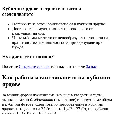
Кубични ярдове в строителството и
озеленяването
Поръчките за бетон обикновено са в кубични ярдове.
Доставките на мулч, компост и почва често се
калкулират на ярд.
Чакълът/камъкът често се ценообразуват на тон или на
ярд—използвайте плътността за преобразуване при
нужда.
Нуждаете се от помощ?
Посетете
Свържете се с нас
или научете повече
За нас
.
Как работи изчисляването на кубични
ярдове
За всички форми изчисляваме
площта
в квадратни фути,
умножаваме по
дълбочината
(във футове) и получаваме обема
в кубични футове. След това го преобразуваме в кубични
ярдове, като делим на 27 (тъй като 1 yd³ = 27 ft³), и в кубични
метри с 1 ft³ ≈ 0.0283168466 m³.