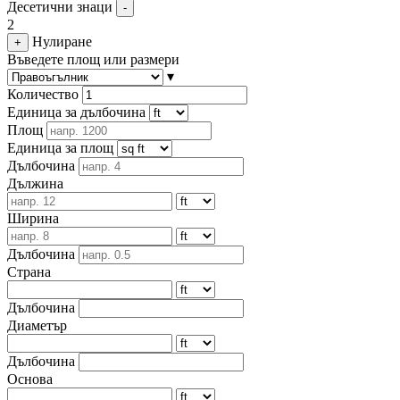
Десетични знаци
-
2
Нулиране
+
Въведете площ или размери
▾
Количество
Единица за дълбочина
Площ
Единица за площ
Дълбочина
Дължина
Ширина
Дълбочина
Страна
Дълбочина
Диаметър
Дълбочина
Основа