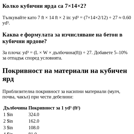
Колко кубични ярда са 7×14×2?
Тълкувайте като 7 ft × 14 ft × 2 in: yd³ = (7×14×2/12) ÷ 27 ≈ 0.60
yd³.
Каква е формулата за изчисляване на бетон в
кубични ярдове?
За плоча: yd³ = (L × W × дълбочина(ft)) ÷ 27. Добавете 5–10%
за отпадък според условията.
Покривност на материали на кубичен
ярд
Приблизителна покривност за насипни материали (мулч,
почва, чакъл) при чести дебелини:
Дълбочина
Покривност за 1 yd³ (ft²)
1 $in
324.0
2 $in
162.0
3 $in
108.0