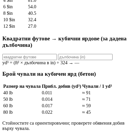
4 $in
81.0
6 $in
54.0
8 $in
40.5
10 $in
32.4
12 $in
27.0
Квадратни футове → кубични ярдове (за дадена
дълбочина)
yd³ = (ft² × дълбочина в in) ÷ 324 →
—
Брой чували на кубичен ярд (бетон)
Размер на чувала
Прибл. добив (yd³)
Чували / 1 yd³
40 lb
0.011
≈ 91
50 lb
0.014
≈ 71
60 lb
0.017
≈ 59
80 lb
0.022
≈ 45
Стойностите са ориентировъчни; проверете обявения добив
върху чувала.