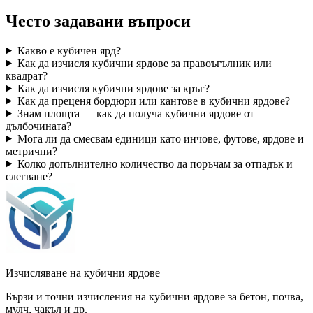
Често задавани въпроси
Какво е кубичен ярд?
Как да изчисля кубични ярдове за правоъгълник или
квадрат?
Как да изчисля кубични ярдове за кръг?
Как да преценя бордюри или кантове в кубични ярдове?
Знам площта — как да получа кубични ярдове от
дълбочината?
Мога ли да смесвам единици като инчове, футове, ярдове и
метрични?
Колко допълнително количество да поръчам за отпадък и
слегване?
Изчисляване на кубични ярдове
Бързи и точни изчисления на кубични ярдове за бетон, почва,
мулч, чакъл и др.